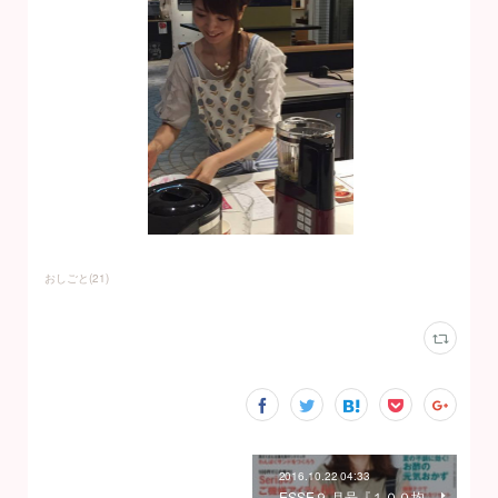
おしごと
(
21
)
2016.10.22 04:33
ESSE９ 月号『１００均