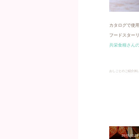
カタログで使
フードスター
共栄食糧さん
おしごとのご紹介
(
6
)
2015.12.23