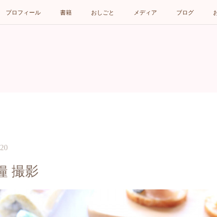
プロフィール
書籍
おしごと
メディア
ブログ
:20
糧 撮影